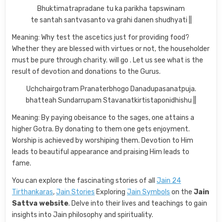
Bhuktimatrapradane tu ka parikha tapswinam
te santah santvasanto va grahi danen shudhyati ||
Meaning: Why test the ascetics just for providing food?
Whether they are blessed with virtues or not, the householder
must be pure through charity. will go . Let us see what is the
result of devotion and donations to the Gurus.
Uchchairgotram Pranaterbhogo Danadupasanatpuja.
bhatteah Sundarrupam Stavanatkirtistaponidhishu ||
Meaning: By paying obeisance to the sages, one attains a
higher Gotra. By donating to them one gets enjoyment.
Worship is achieved by worshiping them. Devotion to Him
leads to beautiful appearance and praising Him leads to
fame.
You can explore the fascinating stories of all
Jain 24
Tirthankaras
,
Jain Stories
Exploring
Jain Symbols
on the
Jain
Sattva website
. Delve into their lives and teachings to gain
insights into Jain philosophy and spirituality.