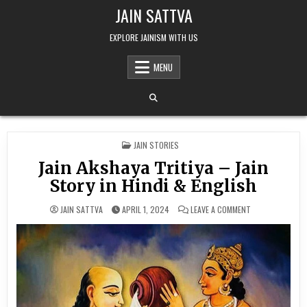
Skip to content
JAIN SATTVA
EXPLORE JAINISM WITH US
MENU
POSTED IN
JAIN STORIES
Jain Akshaya Tritiya – Jain
Story in Hindi & English
ON JAIN AKSHAYA
JAIN SATTVA
APRIL 1, 2024
LEAVE A COMMENT