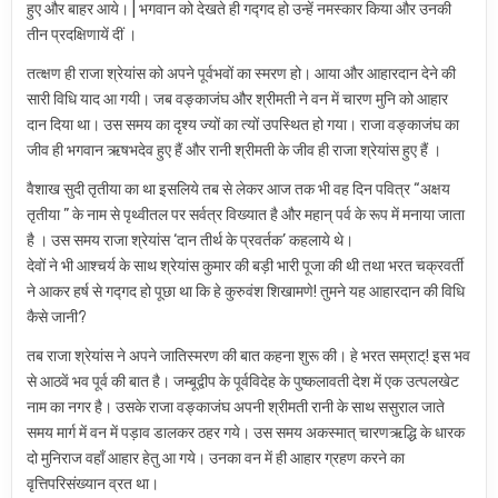
हुए और बाहर आये। | भगवान को देखते ही गद्गद हो उन्हें नमस्कार किया और उनकी
तीन प्रदक्षिणायें दीं ।
तत्क्षण ही राजा श्रेयांस को अपने पूर्वभवों का स्मरण हो। आया और आहारदान देने की
सारी विधि याद आ गयी। जब वङ्काजंघ और श्रीमती ने वन में चारण मुनि को आहार
दान दिया था। उस समय का दृश्य ज्यों का त्यों उपस्थित हो गया। राजा वङ्काजंघ का
जीव ही भगवान ऋषभदेव हुए हैं और रानी श्रीमती के जीव ही राजा श्रेयांस हुए हैं ।
वैशाख सुदी तृतीया का था इसलिये तब से लेकर आज तक भी वह दिन पवित्र “अक्षय
तृतीया ” के नाम से पृथ्वीतल पर सर्वत्र विख्यात है और महान् पर्व के रूप में मनाया जाता
है । उस समय राजा श्रेयांस ‘दान तीर्थ के प्रवर्तक’ कहलाये थे।
देवों ने भी आश्चर्य के साथ श्रेयांस कुमार की बड़ी भारी पूजा की थी तथा भरत चक्रवर्ती
ने आकर हर्ष से गद्गद हो पूछा था कि हे कुरुवंश शिखामणे! तुमने यह आहारदान की विधि
कैसे जानी?
तब राजा श्रेयांस ने अपने जातिस्मरण की बात कहना शुरू की। हे भरत सम्राट्! इस भव
से आठवें भव पूर्व की बात है। जम्बूद्वीप के पूर्वविदेह के पुष्कलावती देश में एक उत्पलखेट
नाम का नगर है। उसके राजा वङ्काजंघ अपनी श्रीमती रानी के साथ ससुराल जाते
समय मार्ग में वन में पड़ाव डालकर ठहर गये। उस समय अकस्मात् चारणऋद्धि के धारक
दो मुनिराज वहाँ आहार हेतु आ गये। उनका वन में ही आहार ग्रहण करने का
वृत्तिपरिसंख्यान व्रत था।