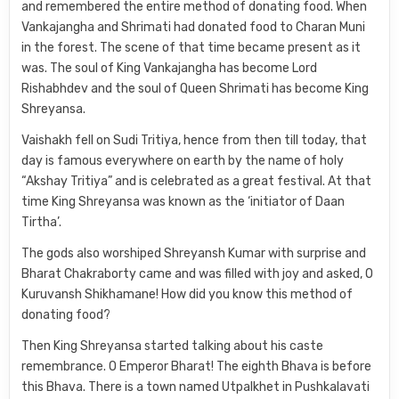
and remembered the entire method of donating food. When
Vankajangha and Shrimati had donated food to Charan Muni
in the forest. The scene of that time became present as it
was. The soul of King Vankajangha has become Lord
Rishabhdev and the soul of Queen Shrimati has become King
Shreyansa.
Vaishakh fell on Sudi Tritiya, hence from then till today, that
day is famous everywhere on earth by the name of holy
“Akshay Tritiya” and is celebrated as a great festival. At that
time King Shreyansa was known as the ‘initiator of Daan
Tirtha’.
The gods also worshiped Shreyansh Kumar with surprise and
Bharat Chakraborty came and was filled with joy and asked, O
Kuruvansh Shikhamane! How did you know this method of
donating food?
Then King Shreyansa started talking about his caste
remembrance. O Emperor Bharat! The eighth Bhava is before
this Bhava. There is a town named Utpalkhet in Pushkalavati