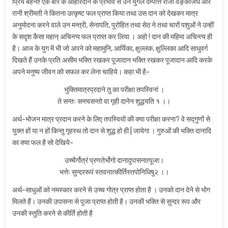
प्रिय बहनों! एक बार के आहारदान के प्रभाव से उन युगल दम्पत्ति राजा वङ्काजंघ और
रानी श्रीमती ने कितना उत्कृष्ट फल प्राप्त किया तथा उस दान को देखकर मात्र
अनुमोदना करने वाले उन मन्त्री, सेनापति, पुरोहित तथा सेठ ने तथा चारों पशुओं ने उन्हीं
के सदृश कैसा महान् अचिन्त्य फल प्राप्त कर लिया । अहो ! दान की महिमा अचिन्त्य ही
है। आज के युग में भी जो अपने को महामुनि, आर्यिका, क्षुल्लक, क्षुल्लिका आदि साधुवर्ग
दिखते हैं उनके प्रति असीम भक्ति रखकर पूजादान भक्ति रखकर पूजादान आदि करके
अपने मनुष्य जीवन को सफल कर लेना चाहिये। कहा भी है-
भुक्तिमात्रप्रदाने तु का परीक्षा तपस्विनां ।
ते सन्तः सन्त्वसन्तो वा गृही दानेन शुद्धयति १ ।।
अर्थ-भोजन मात्र प्रदान करने के लिए तपस्वियों की क्या परीक्षा करना? वे सद्गुणों से
युक्त हों या न हों किन्तु गृहस्थ तो दान से शुद्ध हो ही | जायेगा । गुरुओं की भक्ति दानादि
का क्या फल है सो देखिये-
उच्चैर्गोत्रं प्रणतेर्भोगो दानादुपासनात्पूजा।
भत्तेः सुन्दररूपं स्तवनात्कीर्तिस्तपोनिधिषु२ ।।
अर्थ-साधुओं को नमस्कार करने से उच्च गोत्र प्राप्त होता है । उनको दान देने से भोग
मिलते हैं। उनकी उपासना से पूजा प्राप्त होती है। उनकी भक्ति से सुन्दर रूप और
उनकी स्तुति करने से कीर्ति होती है