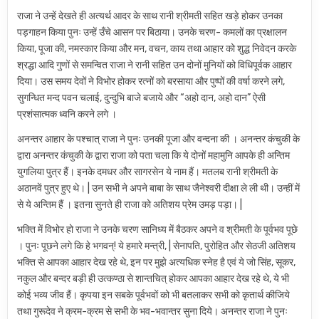
राजा ने उन्हें देखते ही अत्यर्थ आदर के साथ रानी श्रीमती सहित खड़े होकर उनका
पड़गाहन किया पुनः उन्हें उँचे आसन पर बिठाया। उनके चरण- कमलों का प्रक्षालन
किया, पूजा की, नमस्कार किया और मन, वचन, काय तथा आहार को शुद्ध निवेदन करके
श्रद्धा आदि गुणों से समन्वित राजा ने रानी सहित उन दोनों मुनियों को विधिपूर्वक आहार
दिया। उस समय देवों ने विभोर होकर रत्नों को बरसाया और पुष्पों की वर्षा करने लगे,
सुगन्धित मन्द पवन चलाई, दुन्दुभि बाजे बजाये और “अहो दान, अहो दान” ऐसी
प्रशंसात्मक ध्वनि करने लगे ।
अनन्तर आहार के पश्चात् राजा ने पुनः उनकी पूजा और वन्दना की । अनन्तर कंचुकी के
द्वारा अनन्तर कंचुकी के द्वारा राजा को पता चला कि ये दोनों महामुनि आपके ही अन्तिम
युगलिया पुत्र हैं। इनके दमधर और सागरसेन ये नाम हैं। मतलब रानी श्रीमती के
अठानवें पुत्र हुए थे। | उन सभी ने अपने बाबा के साथ जैनेश्वरी दीक्षा ले ली थी। उन्हीं में
से ये अन्तिम हैं । इतना सुनते ही राजा को अतिशय प्रेम उमड़ पड़ा। |
भक्ति में विभोर हो राजा ने उनके चरण सानिध्य में बैठकर अपने व श्रीमती के पूर्वभव पूछे
। पुनः पूछने लगे कि हे भगवन्! ये हमारे मन्त्री, | सेनापति, पुरोहित और सेठजी अतिशय
भक्ति से आपका आहार देख रहे थे, इन पर मुझे अत्यधिक स्नेह है एवं ये जो सिंह, सूकर,
नकुल और बन्दर बड़ी ही उत्कण्ठा से शान्तचित् होकर आपका आहार देख रहे थे, ये भी
कोई भव्य जीव हैं। कृपया इन सबके पूर्वभवों को भी बतलाकर सभी को कृतार्थ कीजिये
तथा गुरूदेव ने क्रम-क्रम से सभी के भव-भवान्तर सुना दिये। अनन्तर राजा ने पुनः