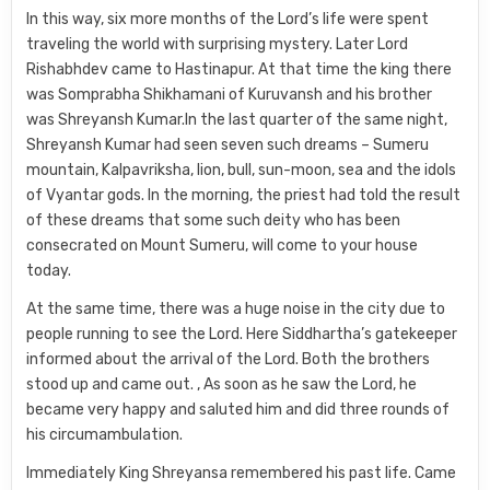
In this way, six more months of the Lord’s life were spent
traveling the world with surprising mystery. Later Lord
Rishabhdev came to Hastinapur. At that time the king there
was Somprabha Shikhamani of Kuruvansh and his brother
was Shreyansh Kumar.In the last quarter of the same night,
Shreyansh Kumar had seen seven such dreams – Sumeru
mountain, Kalpavriksha, lion, bull, sun-moon, sea and the idols
of Vyantar gods. In the morning, the priest had told the result
of these dreams that some such deity who has been
consecrated on Mount Sumeru, will come to your house
today.
At the same time, there was a huge noise in the city due to
people running to see the Lord. Here Siddhartha’s gatekeeper
informed about the arrival of the Lord. Both the brothers
stood up and came out. , As soon as he saw the Lord, he
became very happy and saluted him and did three rounds of
his circumambulation.
Immediately King Shreyansa remembered his past life. Came