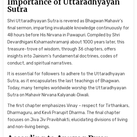
Importance of Uttaradhyayan
Sutra
Shri Uttaradhyayan Sutra is revered as Bhagwan Mahavir’s
final sermon, imparting invaluable knowledge continuously for
48 hours before His Nirvana in Pawapuri. Compiled by Shri
Devardhigani Kshamashramanji about 1000 years later, this
treasure-trove of wisdom, through 36 chapters, offers
insights into Jainism’s fundamental doctrines, codes of
conduct, and spiritual narratives.
It is essential for followers to adhere to the Uttaradhyayan
Sutra, as it encapsulates the last teachings of Bhagwan.
Today, many temples worldwide worship the Uttaradhyayan
Sutra on Mahavir Nirvana Kalyanak-Diwali.
The first chapter emphasizes Vinay – respect for Tirthankars,
Dharmaguru, and Kevli Prarupit Dharma. The final chapter
focuses on Jiva Jiv Pravibhakti, elucidating divisions of living
and non-living beings.