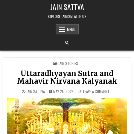
Skip to content
JAIN SATTVA
EXPLORE JAINISM WITH US
MENU
POSTED IN
JAIN STORIES
Uttaradhyayan Sutra and
Mahavir Nirvana Kalyanak
ON UTTARADHYAY
JAIN SATTVA
MAY 25, 2024
LEAVE A COMMENT