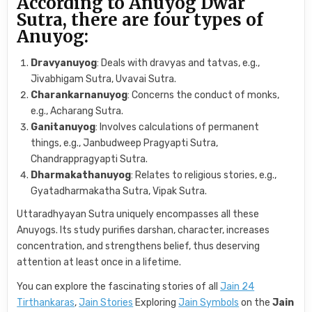
According to Anuyog Dwar
Sutra, there are four types of
Anuyog:
Dravyanuyog
: Deals with dravyas and tatvas, e.g.,
Jivabhigam Sutra, Uvavai Sutra.
Charankarnanuyog
: Concerns the conduct of monks,
e.g., Acharang Sutra.
Ganitanuyog
: Involves calculations of permanent
things, e.g., Janbudweep Pragyapti Sutra,
Chandrappragyapti Sutra.
Dharmakathanuyog
: Relates to religious stories, e.g.,
Gyatadharmakatha Sutra, Vipak Sutra.
Uttaradhyayan Sutra uniquely encompasses all these
Anuyogs. Its study purifies darshan, character, increases
concentration, and strengthens belief, thus deserving
attention at least once in a lifetime.
You can explore the fascinating stories of all
Jain 24
Tirthankaras
,
Jain Stories
Exploring
Jain Symbols
on the
Jain