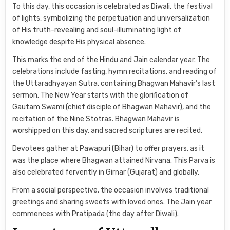
To this day, this occasion is celebrated as Diwali, the festival
of lights, symbolizing the perpetuation and universalization
of His truth-revealing and soul-illuminating light of
knowledge despite His physical absence.
This marks the end of the Hindu and Jain calendar year. The
celebrations include fasting, hymn recitations, and reading of
the Uttaradhyayan Sutra, containing Bhagwan Mahavir’s last
sermon. The New Year starts with the glorification of
Gautam Swami (chief disciple of Bhagwan Mahavir), and the
recitation of the Nine Stotras. Bhagwan Mahavir is
worshipped on this day, and sacred scriptures are recited.
Devotees gather at Pawapuri (Bihar) to offer prayers, as it
was the place where Bhagwan attained Nirvana. This Parva is
also celebrated fervently in Girnar (Gujarat) and globally.
From a social perspective, the occasion involves traditional
greetings and sharing sweets with loved ones. The Jain year
commences with Pratipada (the day after Diwali).