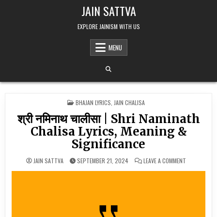
Skip to content
JAIN SATTVA
EXPLORE JAINISM WITH US
MENU
POSTED IN
BHAJAN LYRICS
,
JAIN CHALISA
श्री नमिनाथ चालीसा | Shri Naminath
Chalisa Lyrics, Meaning &
Significance
ON श्री नमिन
JAIN SATTVA
SEPTEMBER 21, 2024
LEAVE A COMMENT