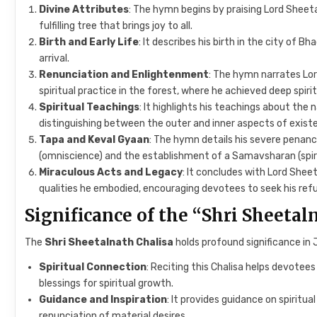
Divine Attributes
: The hymn begins by praising Lord Sheeta
fulfilling tree that brings joy to all.
Birth and Early Life
: It describes his birth in the city of B
arrival.
Renunciation and Enlightenment
: The hymn narrates Lor
spiritual practice in the forest, where he achieved deep spirit
Spiritual Teachings
: It highlights his teachings about the
distinguishing between the outer and inner aspects of exist
Tapa and Keval Gyaan
: The hymn details his severe penan
(omniscience) and the establishment of a Samavsharan (spir
Miraculous Acts and Legacy
: It concludes with Lord Sheet
qualities he embodied, encouraging devotees to seek his refug
Significance of the “Shri Sheetal
The
Shri Sheetalnath Chalisa
holds profound significance in 
Spiritual Connection
: Reciting this Chalisa helps devotee
blessings for spiritual growth.
Guidance and Inspiration
: It provides guidance on spirit
renunciation of material desires.