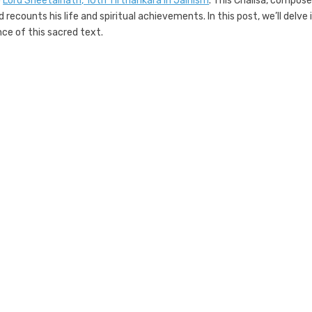
o
Lord Sheetalnath, 10th Tirthankara in Jainism
. This Chalisa, compos
 recounts his life and spiritual achievements. In this post, we’ll delve 
nce of this sacred text.