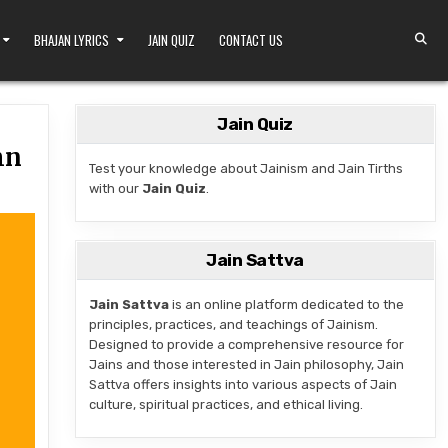
BHAJAN LYRICS
JAIN QUIZ
CONTACT US
Jain Quiz
mn
Test your knowledge about Jainism and Jain Tirths
with our
Jain Quiz
.
ीसा: A SACRED DEVOTIONAL HYMN
Jain Sattva
Jain Sattva
is an online platform dedicated to the
principles, practices, and teachings of Jainism.
Designed to provide a comprehensive resource for
Jains and those interested in Jain philosophy, Jain
Sattva offers insights into various aspects of Jain
culture, spiritual practices, and ethical living.