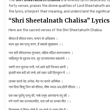
The
Shri Sheetalnath Chalisa
is a revered hymn dedicated t
forty verses, praises the divine qualities of Lord Sheetalnath and
the lyrics, interpret their meaning, and understand the significa
“Shri Sheetalnath Chalisa” Lyrics
Here are the sacred verses of the Shri Sheetalnath Chalisa:
शीतल हैं शीतल वचन, चन्दन से अधिकाय ।
कल्प वृक्ष सम प्रभु चरण, हैं सबको सुखकाय ।।
जय श्री शीतलनाथ गुणाकर, महिमा मंडित करुणासागर ।
भाद्दिलपुर के दृढरथ राय, भूप प्रजावत्सल कहलाये ।।
रमणी रत्न सुनन्दा रानी, गर्भ आये श्री जिनवर ज्ञानी ।
द्वादशी माघ बदी को जन्मे, हर्ष लहर उठी त्रिभुवन में ।।
उत्सव करते देव अनेक, मेरु पर करते अभिषेक ।
नाम दिया शिशु जिन को शीतल, भीष्म ज्वाल अध् होती शीतल ।।
एक लक्ष पुर्वायु प्रभु की, नब्बे धनुष अवगाहना वपु की ।
वर्ण स्वर्ण सम उज्जवलपीत, दया धर्मं था उनका मीत ।।
निरासक्त थे विषय भोगो में, रत रहते थे आत्म योग में ।