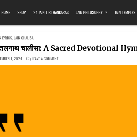
HOME
SHOP
24 JAIN TIRTHANKARAS
JAIN PHILOSOPHY
JAIN TEMPLES
D IN
N LYRICS
,
JAIN CHALISA
ीतलनाथ चालीसा: A Sacred Devotional Hy
ON SHRI SHEETALNATH CHALISA – श्री शीतलनाथ चाल
EMBER 1, 2024
LEAVE A COMMENT