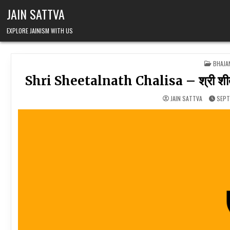
Skip to content
JAIN SATTVA
EXPLORE JAINISM WITH US
POSTE
BHAJA
Shri Sheetalnath Chalisa – श्री श
JAIN SATTVA
SEPT