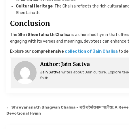
Cultural Heritage
: The Chalisa reflects the rich cultural an
Sheetalnath.
Conclusion
The
Shri Sheetalnath Chalisa
is a cherished hymn that offers
engaging with its verses and meanings, devotees can enhance thei
Explore our
comprehensive
collection of Jain Chalisa
to de
Author:
Jain Sattva
Jain Sattva
writes about Jain culture. Explore tea
faith.
Post navigation
← Shreyansnath Bhagwan Chalisa – श्री श्रेयांसनाथ चालीसा: A Rev
Devotional Hymn