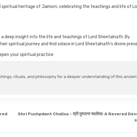
d spiritual heritage of Jainism, celebrating the teachings and life of L
 a deep insight into the life and teachings of Lord Sheetalnath. By
r spiritual journey and find solace in Lord Sheetalnath’s divine pres
epen your spiritual practice
chings, rituals, and philosophy for a deeper understanding of this ancien
ered
Shri Pushpdant Chalisa – श्री पुष्पदन्त चालीसा: A Revered De