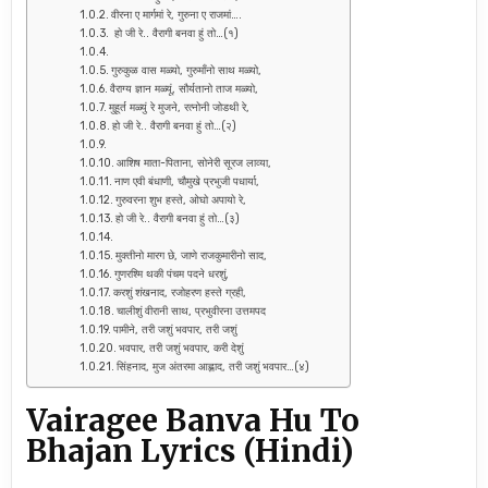
वीरना ए मार्गमां रे, गुरुना ए राजमां….
हो जी रे.. वैरागी बनवा हुं तो…(१)
गुरुकुळ वास मळ्यो, गुरुमाँनो साथ मळ्यो,
वैराग्य ज्ञान मळ्यूं, सौर्यतानो ताज मळ्यो,
मुहूर्त मळ्युं रे मुजने, रत्नोनी जोडथी रे,
हो जी रे.. वैरागी बनवा हुं तो…(२)
आशिष माता-पिताना, सोनेरी सूरज लाव्या,
नाण एवी बंधाणी, चौमुखे प्रभुजी पधार्या,
गुरुवरना शुभ हस्ते, ओघो अपायो रे,
हो जी रे.. वैरागी बनवा हुं तो…(३)
मुक्तीनो मारग छे, जाणे राजकुमारीनो साद,
गुणरश्मि थकी पंचम पदने धरशुं,
करशुं शंखनाद, रजोहरण हस्ते ग्रही,
चालीशुं वीरानी साथ, प्रभुवीरना उत्तमपद
पामीने, तरी जशुं भवपार, तरी जशुं
भवपार, तरी जशुं भवपार, करी देशुं
सिंहनाद, मुज अंतरमा आह्लाद, तरी जशुं भवपार…(४)
Vairagee Banva Hu To
Bhajan Lyrics (Hindi)