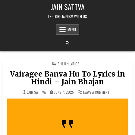
Skip to content
JAIN SATTVA
EXPLORE JAINISM WITH US
MENU
POSTED IN
BHAJAN LYRICS
Vairagee Banva Hu To Lyrics in
Hindi – Jain Bhajan
ON VAIRAGEE BANV
JAIN SATTVA
JUNE 7, 2025
LEAVE A COMMENT