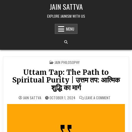
Skip to content
JAIN SATTVA
EXPLORE JAINISM WITH US
MENU
POSTED IN
JAIN PHILOSOPHY
Uttam Tap: The Path to
Spiritual Purity | उत्तम तप: आत्मिक
शुद्धि का मार्ग
ON UTTAM TAP: 
JAIN SATTVA
OCTOBER 1, 2024
LEAVE A COMMENT